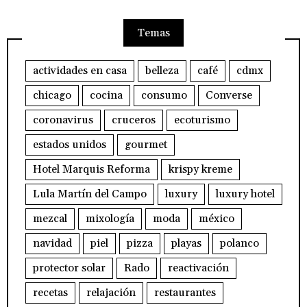
Temas
actividades en casa
belleza
café
cdmx
chicago
cocina
consumo
Converse
coronavirus
cruceros
ecoturismo
estados unidos
gourmet
Hotel Marquis Reforma
krispy kreme
Lula Martín del Campo
luxury
luxury hotel
mezcal
mixología
moda
méxico
navidad
piel
pizza
playas
polanco
protector solar
Rado
reactivación
recetas
relajación
restaurantes