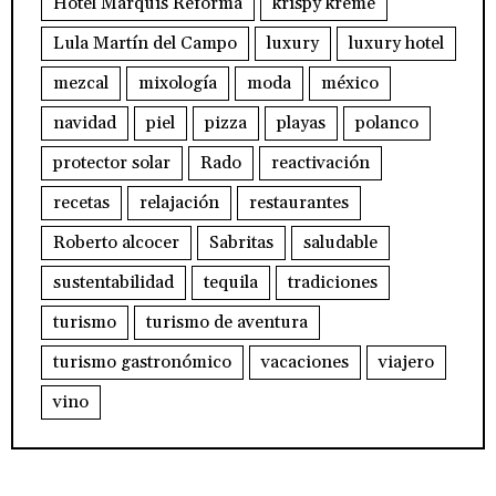
Hotel Marquis Reforma
krispy kreme
Lula Martín del Campo
luxury
luxury hotel
mezcal
mixología
moda
méxico
navidad
piel
pizza
playas
polanco
protector solar
Rado
reactivación
recetas
relajación
restaurantes
Roberto alcocer
Sabritas
saludable
sustentabilidad
tequila
tradiciones
turismo
turismo de aventura
turismo gastronómico
vacaciones
viajero
vino