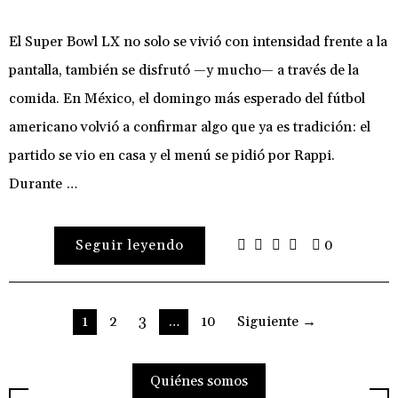
El Super Bowl LX no solo se vivió con intensidad frente a la
pantalla, también se disfrutó —y mucho— a través de la
comida. En México, el domingo más esperado del fútbol
americano volvió a confirmar algo que ya es tradición: el
partido se vio en casa y el menú se pidió por Rappi.
Durante …
Seguir leyendo
0
Paginación
1
2
3
…
10
Siguiente →
de
Quiénes somos
entradas