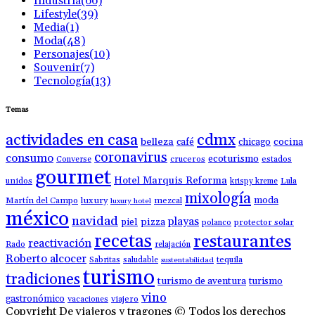
Industria
(66)
Lifestyle
(39)
Media
(1)
Moda
(48)
Personajes
(10)
Souvenir
(7)
Tecnología
(13)
Temas
actividades en casa
cdmx
belleza
café
chicago
cocina
coronavirus
consumo
ecoturismo
Converse
cruceros
estados
gourmet
Hotel Marquis Reforma
unidos
krispy kreme
Lula
mixología
moda
luxury
Martín del Campo
mezcal
luxury hotel
méxico
navidad
playas
piel
pizza
polanco
protector solar
recetas
restaurantes
reactivación
Rado
relajación
Roberto alcocer
Sabritas
saludable
tequila
sustentabilidad
turismo
tradiciones
turismo de aventura
turismo
vino
gastronómico
vacaciones
viajero
Copyright De viajeros y tragones © Todos los derechos