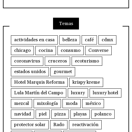
Temas
actividades en casa
belleza
café
cdmx
chicago
cocina
consumo
Converse
coronavirus
cruceros
ecoturismo
estados unidos
gourmet
Hotel Marquis Reforma
krispy kreme
Lula Martín del Campo
luxury
luxury hotel
mezcal
mixología
moda
méxico
navidad
piel
pizza
playas
polanco
protector solar
Rado
reactivación