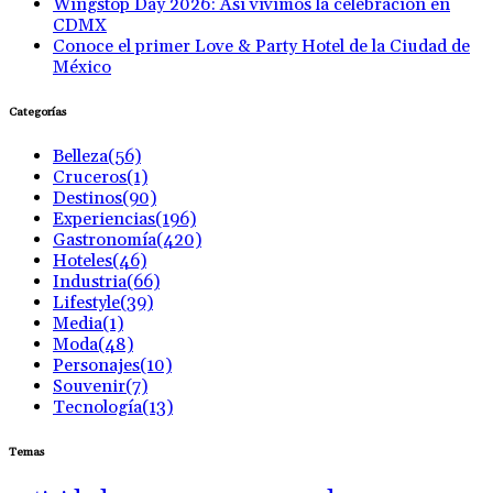
Wingstop Day 2026: Así vivimos la celebración en
CDMX
Conoce el primer Love & Party Hotel de la Ciudad de
México
Categorías
Belleza
(56)
Cruceros
(1)
Destinos
(90)
Experiencias
(196)
Gastronomía
(420)
Hoteles
(46)
Industria
(66)
Lifestyle
(39)
Media
(1)
Moda
(48)
Personajes
(10)
Souvenir
(7)
Tecnología
(13)
Temas