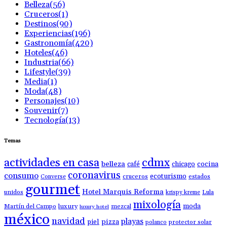
Belleza
(56)
Cruceros
(1)
Destinos
(90)
Experiencias
(196)
Gastronomía
(420)
Hoteles
(46)
Industria
(66)
Lifestyle
(39)
Media
(1)
Moda
(48)
Personajes
(10)
Souvenir
(7)
Tecnología
(13)
Temas
actividades en casa
cdmx
belleza
café
chicago
cocina
coronavirus
consumo
ecoturismo
Converse
cruceros
estados
gourmet
Hotel Marquis Reforma
unidos
krispy kreme
Lula
mixología
moda
luxury
Martín del Campo
mezcal
luxury hotel
méxico
navidad
playas
piel
pizza
polanco
protector solar