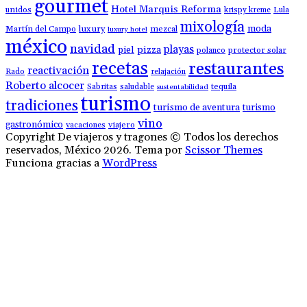
gourmet
Hotel Marquis Reforma
unidos
krispy kreme
Lula
mixología
moda
luxury
Martín del Campo
mezcal
luxury hotel
méxico
navidad
playas
piel
pizza
polanco
protector solar
recetas
restaurantes
reactivación
Rado
relajación
Roberto alcocer
Sabritas
saludable
tequila
sustentabilidad
turismo
tradiciones
turismo de aventura
turismo
vino
gastronómico
vacaciones
viajero
Copyright De viajeros y tragones © Todos los derechos
reservados, México 2026. Tema por
Scissor Themes
Funciona gracias a
WordPress