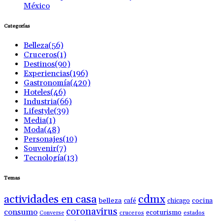
México
Categorías
Belleza
(56)
Cruceros
(1)
Destinos
(90)
Experiencias
(196)
Gastronomía
(420)
Hoteles
(46)
Industria
(66)
Lifestyle
(39)
Media
(1)
Moda
(48)
Personajes
(10)
Souvenir
(7)
Tecnología
(13)
Temas
actividades en casa
cdmx
belleza
café
chicago
cocina
coronavirus
consumo
ecoturismo
Converse
cruceros
estados