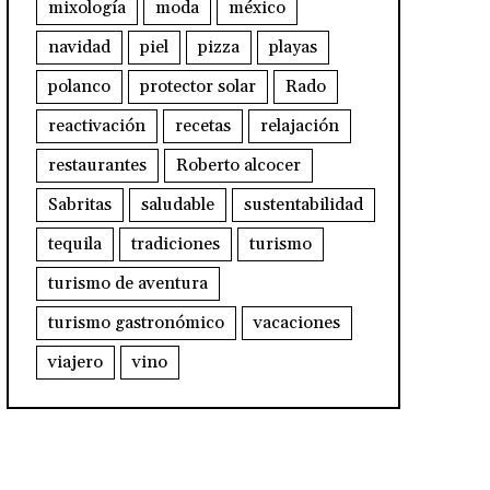
mixología
moda
méxico
navidad
piel
pizza
playas
polanco
protector solar
Rado
reactivación
recetas
relajación
restaurantes
Roberto alcocer
Sabritas
saludable
sustentabilidad
tequila
tradiciones
turismo
turismo de aventura
turismo gastronómico
vacaciones
viajero
vino