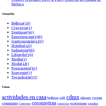
México
Categorías
Belleza
(56)
Cruceros
(1)
Destinos
(90)
Experiencias
(196)
Gastronomía
(420)
Hoteles
(46)
Industria
(66)
Lifestyle
(39)
Media
(1)
Moda
(48)
Personajes
(10)
Souvenir
(7)
Tecnología
(13)
Temas
actividades en casa
cdmx
belleza
café
chicago
cocina
coronavirus
consumo
ecoturismo
Converse
cruceros
estados