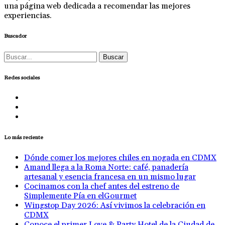
una página web dedicada a recomendar las mejores
experiencias.
Buscador
Buscar:
Redes sociales
Lo más reciente
Dónde comer los mejores chiles en nogada en CDMX
Amand llega a la Roma Norte: café, panadería
artesanal y esencia francesa en un mismo lugar
Cocinamos con la chef antes del estreno de
Simplemente Pía en elGourmet
Wingstop Day 2026: Así vivimos la celebración en
CDMX
Conoce el primer Love & Party Hotel de la Ciudad de