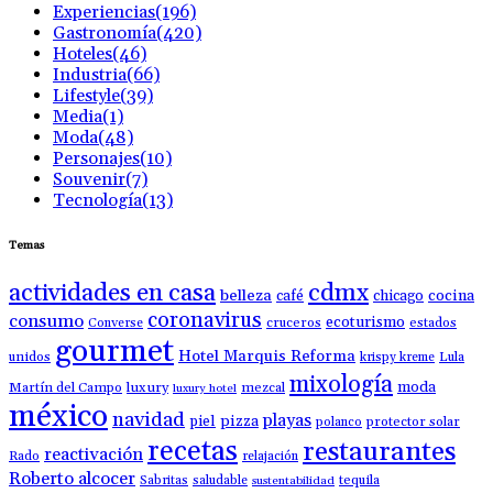
Experiencias
(196)
Gastronomía
(420)
Hoteles
(46)
Industria
(66)
Lifestyle
(39)
Media
(1)
Moda
(48)
Personajes
(10)
Souvenir
(7)
Tecnología
(13)
Temas
actividades en casa
cdmx
belleza
café
chicago
cocina
coronavirus
consumo
ecoturismo
Converse
cruceros
estados
gourmet
Hotel Marquis Reforma
unidos
krispy kreme
Lula
mixología
moda
luxury
Martín del Campo
mezcal
luxury hotel
méxico
navidad
playas
piel
pizza
polanco
protector solar
recetas
restaurantes
reactivación
Rado
relajación
Roberto alcocer
Sabritas
saludable
tequila
sustentabilidad