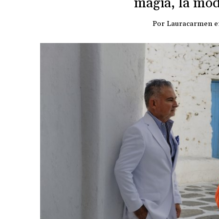
magia, la mod
Por
Lauracarmen