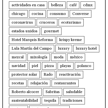
actividades en casa
belleza
café
cdmx
chicago
cocina
consumo
Converse
coronavirus
cruceros
ecoturismo
estados unidos
gourmet
Hotel Marquis Reforma
krispy kreme
Lula Martín del Campo
luxury
luxury hotel
mezcal
mixología
moda
méxico
navidad
piel
pizza
playas
polanco
protector solar
Rado
reactivación
recetas
relajación
restaurantes
Roberto alcocer
Sabritas
saludable
sustentabilidad
tequila
tradiciones