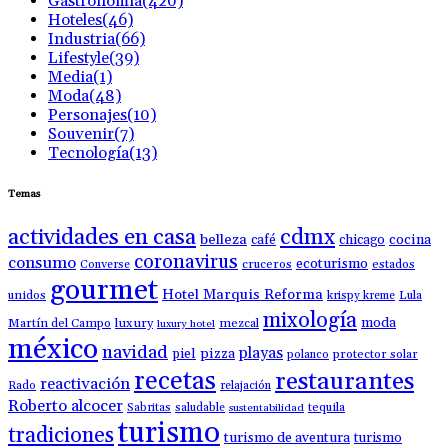
Gastronomía
(420)
Hoteles
(46)
Industria
(66)
Lifestyle
(39)
Media
(1)
Moda
(48)
Personajes
(10)
Souvenir
(7)
Tecnología
(13)
Temas
actividades en casa
cdmx
belleza
café
chicago
cocina
coronavirus
consumo
ecoturismo
Converse
cruceros
estados
gourmet
Hotel Marquis Reforma
unidos
krispy kreme
Lula
mixología
moda
luxury
Martín del Campo
mezcal
luxury hotel
méxico
navidad
playas
piel
pizza
polanco
protector solar
recetas
restaurantes
reactivación
Rado
relajación
Roberto alcocer
Sabritas
saludable
tequila
sustentabilidad
turismo
tradiciones
turismo de aventura
turismo