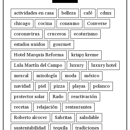
actividades en casa
belleza
café
cdmx
chicago
cocina
consumo
Converse
coronavirus
cruceros
ecoturismo
estados unidos
gourmet
Hotel Marquis Reforma
krispy kreme
Lula Martín del Campo
luxury
luxury hotel
mezcal
mixología
moda
méxico
navidad
piel
pizza
playas
polanco
protector solar
Rado
reactivación
recetas
relajación
restaurantes
Roberto alcocer
Sabritas
saludable
sustentabilidad
tequila
tradiciones