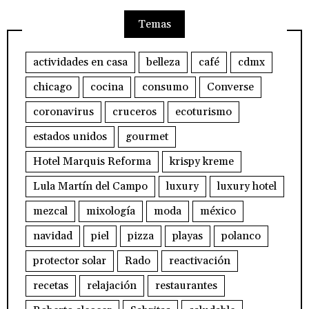
Temas
actividades en casa
belleza
café
cdmx
chicago
cocina
consumo
Converse
coronavirus
cruceros
ecoturismo
estados unidos
gourmet
Hotel Marquis Reforma
krispy kreme
Lula Martín del Campo
luxury
luxury hotel
mezcal
mixología
moda
méxico
navidad
piel
pizza
playas
polanco
protector solar
Rado
reactivación
recetas
relajación
restaurantes