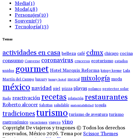
Media
(1)
Moda
(48)
Personajes
(10)
Souvenir
(7)
Tecnología
(13)
Temas
actividades en casa
cdmx
belleza
café
chicago
cocina
coronavirus
consumo
ecoturismo
Converse
cruceros
estados
gourmet
Hotel Marquis Reforma
unidos
krispy kreme
Lula
mixología
moda
luxury
Martín del Campo
mezcal
luxury hotel
méxico
navidad
playas
piel
pizza
polanco
protector solar
recetas
restaurantes
reactivación
Rado
relajación
Roberto alcocer
Sabritas
saludable
tequila
sustentabilidad
turismo
tradiciones
turismo de aventura
turismo
vino
gastronómico
vacaciones
viajero
Copyright De viajeros y tragones © Todos los derechos
reservados, México 2026. Tema por
Scissor Themes