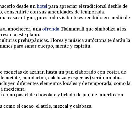
 hacerlo desde un
hotel
para apreciar el tradicional desfile de
aso, consentirte con sus amenidades de temporada.
una casa antigua, pues todo visitante es recibido en medio de
na al anochecer, una
ofrenda
Tlalmanalli que simboliza a los
resan a este plano.
culturas prehispánicas. Flores y música autóctona te darán la
amanes para sanar cuerpo, mente y espíritu.
de esencias de azahar, hasta un pan elaborado con costra de
de metate, mandarina, calabaza y especias) serán un plus.
ncluyen diferentes elementos locales y de temporada, como la
na mexicana.
sí como pastel de chocolate y helado de pan de muerto con
 como el cacao, el atole, mezcal y calabaza.