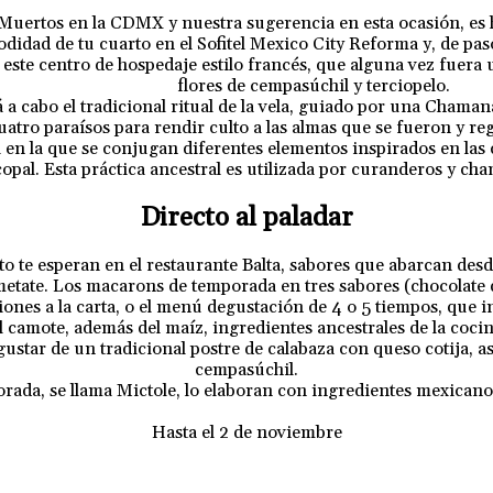
 Muertos en la CDMX y nuestra sugerencia en esta ocasión, es
odidad de tu cuarto en el Sofitel Mexico City Reforma y, de p
este centro de hospedaje estilo francés, que alguna vez fuera 
flores de cempasúchil y terciopelo.
á a cabo el tradicional ritual de la vela, guiado por una Chama
uatro paraísos para rendir culto a las almas que se fueron y reg
en la que se conjugan diferentes elementos inspirados en las 
pal. Esta práctica ancestral es utilizada por curanderos y ch
Directo al paladar
to te esperan en el restaurante Balta, sabores que abarcan des
metate. Los macarons de temporada en tres sabores (chocolate 
ones a la carta, o el menú degustación de 4 o 5 tiempos, que i
el camote, además del maíz, ingredientes ancestrales de la coci
gustar de un tradicional postre de calabaza con queso cotija, a
cempasúchil.
rada, se llama Mictole, lo elaboran con ingredientes mexicanos
Hasta el 2 de noviembre