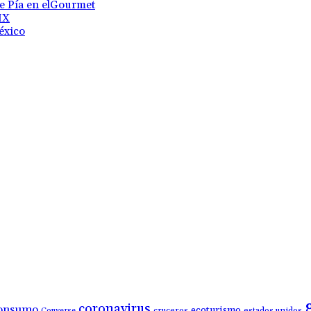
te Pía en elGourmet
MX
éxico
coronavirus
onsumo
ecoturismo
Converse
cruceros
estados unidos