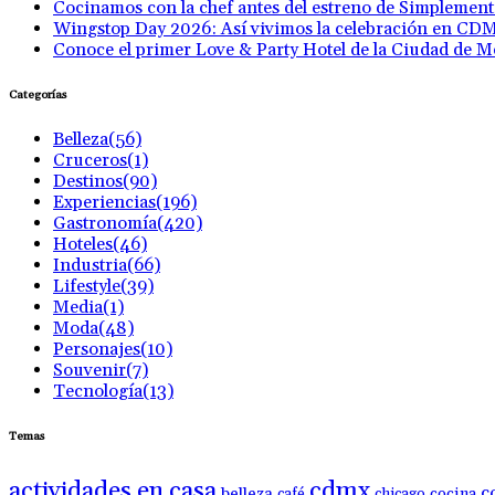
Cocinamos con la chef antes del estreno de Simplemen
Wingstop Day 2026: Así vivimos la celebración en CD
Conoce el primer Love & Party Hotel de la Ciudad de M
Categorías
Belleza
(56)
Cruceros
(1)
Destinos
(90)
Experiencias
(196)
Gastronomía
(420)
Hoteles
(46)
Industria
(66)
Lifestyle
(39)
Media
(1)
Moda
(48)
Personajes
(10)
Souvenir
(7)
Tecnología
(13)
Temas
actividades en casa
cdmx
c
belleza
café
chicago
cocina