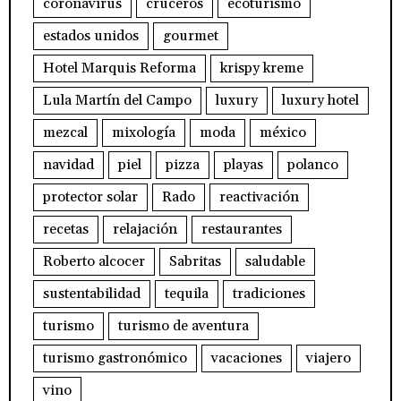
coronavirus
cruceros
ecoturismo
estados unidos
gourmet
Hotel Marquis Reforma
krispy kreme
Lula Martín del Campo
luxury
luxury hotel
mezcal
mixología
moda
méxico
navidad
piel
pizza
playas
polanco
protector solar
Rado
reactivación
recetas
relajación
restaurantes
Roberto alcocer
Sabritas
saludable
sustentabilidad
tequila
tradiciones
turismo
turismo de aventura
turismo gastronómico
vacaciones
viajero
vino