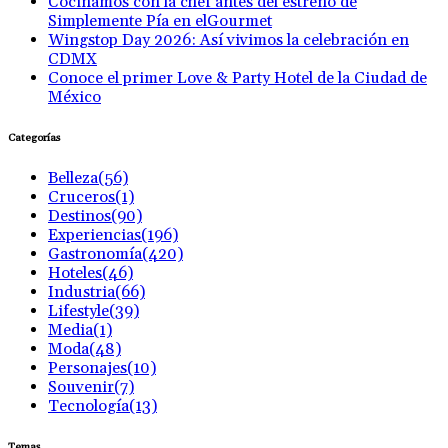
Cocinamos con la chef antes del estreno de
Simplemente Pía en elGourmet
Wingstop Day 2026: Así vivimos la celebración en
CDMX
Conoce el primer Love & Party Hotel de la Ciudad de
México
Categorías
Belleza
(56)
Cruceros
(1)
Destinos
(90)
Experiencias
(196)
Gastronomía
(420)
Hoteles
(46)
Industria
(66)
Lifestyle
(39)
Media
(1)
Moda
(48)
Personajes
(10)
Souvenir
(7)
Tecnología
(13)
Temas