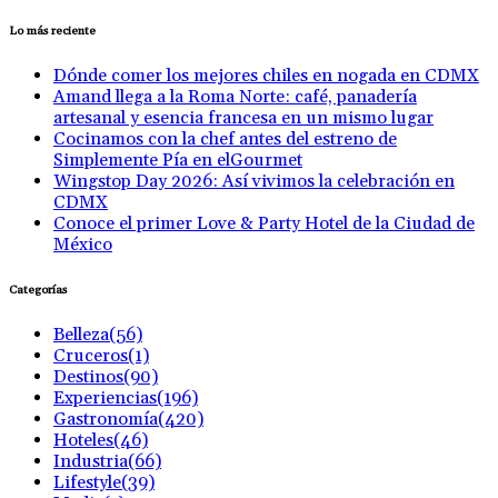
Lo más reciente
Dónde comer los mejores chiles en nogada en CDMX
Amand llega a la Roma Norte: café, panadería
artesanal y esencia francesa en un mismo lugar
Cocinamos con la chef antes del estreno de
Simplemente Pía en elGourmet
Wingstop Day 2026: Así vivimos la celebración en
CDMX
Conoce el primer Love & Party Hotel de la Ciudad de
México
Categorías
Belleza
(56)
Cruceros
(1)
Destinos
(90)
Experiencias
(196)
Gastronomía
(420)
Hoteles
(46)
Industria
(66)
Lifestyle
(39)