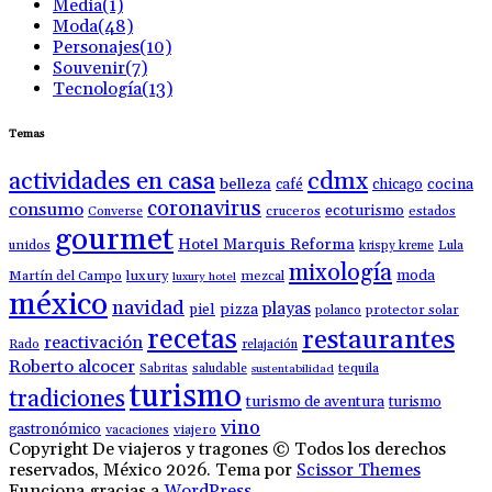
Media
(1)
Moda
(48)
Personajes
(10)
Souvenir
(7)
Tecnología
(13)
Temas
actividades en casa
cdmx
belleza
café
chicago
cocina
coronavirus
consumo
ecoturismo
Converse
cruceros
estados
gourmet
Hotel Marquis Reforma
unidos
krispy kreme
Lula
mixología
moda
luxury
Martín del Campo
mezcal
luxury hotel
méxico
navidad
playas
piel
pizza
polanco
protector solar
recetas
restaurantes
reactivación
Rado
relajación
Roberto alcocer
Sabritas
saludable
tequila
sustentabilidad
turismo
tradiciones
turismo de aventura
turismo
vino
gastronómico
vacaciones
viajero
Copyright De viajeros y tragones © Todos los derechos
reservados, México 2026. Tema por
Scissor Themes
Funciona gracias a
WordPress