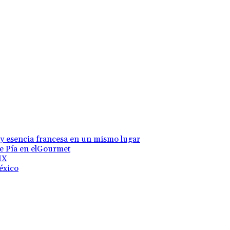
 y esencia francesa en un mismo lugar
te Pía en elGourmet
MX
éxico