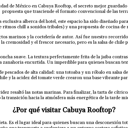
a Ciudad de México en Cabuya Rooftop, el secreto mejor guarda
propuesta que trasciende el formato convencional de las terr
exclusiva alberca del hotel, este espacio ha sido diseñado para
ritmos chill a sonidos tribales) y una propuesta de cocina de m
uctos marinos y la coctelería de autor. Así fue nuestro recor
 la cremosidad y el frescor necesario, pero es la salsa de chil
oncha suave. La textura perfectamente frita de la jaiba contras
la zanahoria encurtida. Un imperdible para quienes buscan tex
e pescados de alta calidad: una totoaba y un róbalo en salsa 
ile y la acidez del tomate verde crearon una base vibrante par
 resaltó las notas marinas. Para finalizar, la tarta de cítrico
 la transición hacia la atmósfera más energética de la tarde 
¿Por qué visitar Cabuya Rooftop?
ta. Es el lugar ideal para quienes buscan una desconexión tota