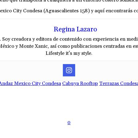
seño que transporta a cualquiera a un entorno costero sofistica
exico City Condesa (Aguascalientes 158) y aquí encontrarás coc
Regina Lazaro
Soy creadora y editora de contenido con experiencia en medio
x México y Monte Xanic, así como publicaciones centradas en e
Lifestyle it’s my style.
Andaz Mexico City Condesa
Cabuya Rooftop
Terrazas Condes
0