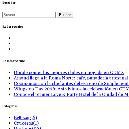
Buscador
Buscar:
Redes sociales
Lo más reciente
Dónde comer los mejores chiles en nogada en CDMX
Amand llega a la Roma Norte: café, panadería artesanal
Cocinamos con la chef antes del estreno de Simplemen
Wingstop Day 2026: Así vivimos la celebración en CD
Conoce el primer Love & Party Hotel de la Ciudad de M
Categorías
Belleza
(56)
Cruceros
(1)
Destinos
(90)