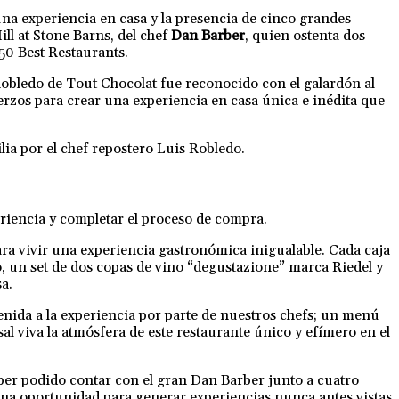
na experiencia en casa y la presencia de cinco grandes
ll at Stone Barns, del chef
Dan Barber
, quien ostenta dos
 50 Best Restaurants.
Robledo de Tout Chocolat fue reconocido con el galardón al
erzos para crear una experiencia en casa única e inédita que
ia por el chef repostero Luis Robledo.
xperiencia y completar el proceso de compra.
ara vivir una experiencia gastronómica inigualable. Cada caja
 un set de dos copas de vino “degustazione” marca Riedel y
a.
nida a la experiencia por parte de nuestros chefs; un menú
l viva la atmósfera de este restaurante único y efímero en el
ber podido contar con el gran Dan Barber junto a cuatro
 una oportunidad para generar experiencias nunca antes vistas