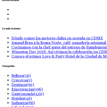
Redes sociales
Lo más reciente
Dónde comer los mejores chiles en nogada en CDMX
Amand llega a la Roma Norte: café, panadería artesanal
Cocinamos con la chef antes del estreno de Simplemen
Wingstop Day 2026: Así vivimos la celebración en CD
Conoce el primer Love & Party Hotel de la Ciudad de M
Categorías
Belleza
(56)
Cruceros
(1)
Destinos
(90)
Experiencias
(196)
Gastronomía
(420)
Hoteles
(46)
Industria
(66)