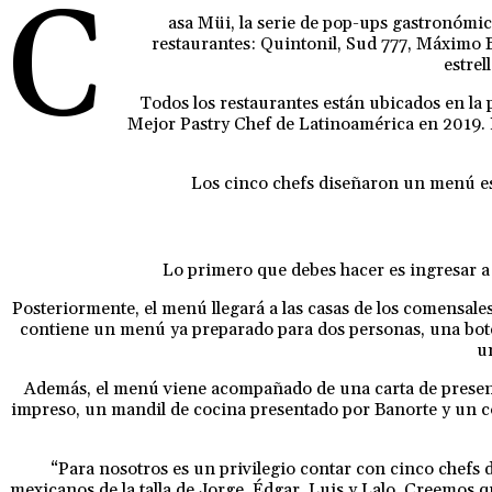
C
asa Müi, la serie de pop-ups gastronómic
restaurantes: Quintonil, Sud 777, Máximo Bi
estrel
Todos los restaurantes están ubicados en la 
Mejor Pastry Chef de Latinoamérica en 2019. P
Los cinco chefs diseñaron un menú esp
Lo primero que debes hacer es ingresar 
Posteriormente, el menú llegará a las casas de los comensale
contiene un menú ya preparado para dos personas, una bote
u
Además, el menú viene acompañado de una carta de presenta
impreso, un mandil de cocina presentado por Banorte y un cód
“Para nosotros es un privilegio contar con cinco chefs
mexicanos de la talla de Jorge, Édgar, Luis y Lalo. Creemos 