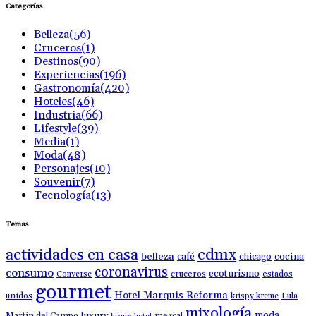
Categorías
Belleza
(56)
Cruceros
(1)
Destinos
(90)
Experiencias
(196)
Gastronomía
(420)
Hoteles
(46)
Industria
(66)
Lifestyle
(39)
Media
(1)
Moda
(48)
Personajes
(10)
Souvenir
(7)
Tecnología
(13)
Temas
actividades en casa
cdmx
belleza
café
chicago
cocina
coronavirus
consumo
ecoturismo
Converse
cruceros
estados
gourmet
Hotel Marquis Reforma
unidos
krispy kreme
Lula
mixología
moda
luxury
Martín del Campo
mezcal