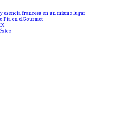
 y esencia francesa en un mismo lugar
te Pía en elGourmet
MX
éxico