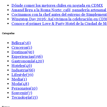
Dónde comer los mejores chiles en nogada en CDMX
Amand llega a la Roma Norte: café, panadería artesanal
Cocinamos con la chef antes del estreno de Simplemen
Wingstop Day 2026: Así vivimos la celebración en CD
Conoce el primer Love & Party Hotel de la Ciudad de M
Categorías
Belleza
(56)
Cruceros
(1)
Destinos
(90)
Experiencias
(196)
Gastronomía
(420)
Hoteles
(46)
Industria
(66)
Lifestyle
(39)
Media
(1)
Moda
(48)
Personajes
(10)
Souvenir
(7)
Tecnología
(13)