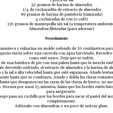
32 gramos de harina de almendra
1/4 de cucharadita de extracto de almendra
69 gramos de harina de pastelería (tamizada)
4 cucharadas de ron (o café)
170 gramos de mantequilla sin sal (a temperatura ambient
Almendras fileteadas (para adornar)
Procedimiento
Enmanteca y enharina un molde redondo de 20 centímetros para 
queño tazón sobre una cacerola con agua hirviendo. Revuelve cu
como esté suave. Deja que se enfríe.
n de una batidora de pie con una paleta hasta que la mezcla est
te derretido enfriado, el extracto de almendra y la harina de 
 y la sal a alta velocidad hasta que esté espumosa. Añade lenta
ente hasta que se combinen. Añade y dobla las claras restantes 
 hasta que desaparezcan las rayas de las claras de huevo, no m
. Hornea por unos 25 minutos, hasta que los bordes estén listo
para asegurarte.
ego pasa un cuchillo por los bordes para sacar el pastel del mo
completamente.
Adórnalo con almendras o un poco de azúcar glass.