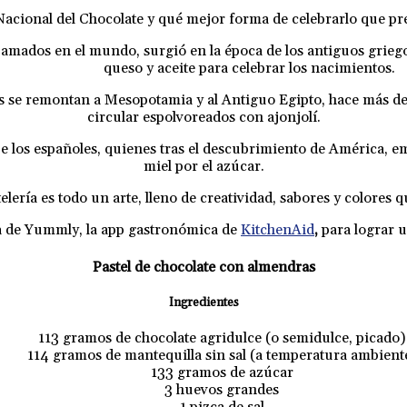
 Nacional del Chocolate y qué mejor forma de celebrarlo que pr
s amados en el mundo, surgió en la época de los antiguos grie
queso y aceite para celebrar los nacimientos.
as se remontan a Mesopotamia y al Antiguo Egipto, hace más d
circular espolvoreados con ajonjolí.
ue los españoles, quienes tras el descubrimiento de América, e
miel por el azúcar.
telería es todo un arte, lleno de creatividad, sabores y colores q
ta de Yummly, la app gastronómica de
KitchenAid
,
para lograr u
Pastel de chocolate con almendras
Ingredientes
113 gramos de chocolate agridulce (o semidulce, picado)
114 gramos de mantequilla sin sal (a temperatura ambient
133 gramos de azúcar
3 huevos grandes
1 pizca de sal