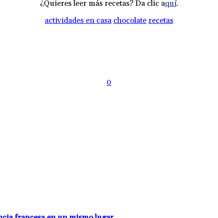
¿Quieres leer más recetas? Da clic a
quí
.
actividades en casa
chocolate
recetas
0
encia francesa en un mismo lugar