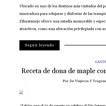
Ubicado en uno de los destinos más visitados del 
innovadora para relajarse y disfrutar de las tranqu
Zihuatanejo ofrece una estadía memorable y especial
atractivos, como una ubicación privilegiada con a
Seguir leyendo
GAST
Receta de dona de maple con
Por
De Viajeros Y Tragon
¿Sabías que el 31 de agosto se celebra el Día Inte