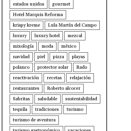
estados unidos
gourmet
Hotel Marquis Reforma
krispy kreme
Lula Martín del Campo
luxury
luxury hotel
mezcal
mixología
moda
méxico
navidad
piel
pizza
playas
polanco
protector solar
Rado
reactivación
recetas
relajación
restaurantes
Roberto alcocer
Sabritas
saludable
sustentabilidad
tequila
tradiciones
turismo
turismo de aventura
turismo gastronómico
vacaciones