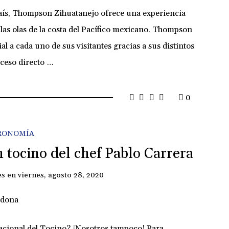
país, Thompson Zihuatanejo ofrece una experiencia
ilas olas de la costa del Pacífico mexicano. Thompson
 a cada uno de sus visitantes gracias a sus distintos
cceso directo …
0
RONOMÍA
 tocino del chef Pablo Carrera
es
en
viernes, agosto 28, 2020
rnacional del Tocino? ¡Nosotros tampoco! Para