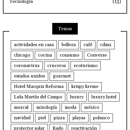
Tecnología
(13)
Temas
actividades en casa
belleza
café
cdmx
chicago
cocina
consumo
Converse
coronavirus
cruceros
ecoturismo
estados unidos
gourmet
Hotel Marquis Reforma
krispy kreme
Lula Martín del Campo
luxury
luxury hotel
mezcal
mixología
moda
méxico
navidad
piel
pizza
playas
polanco
protector solar
Rado
reactivación