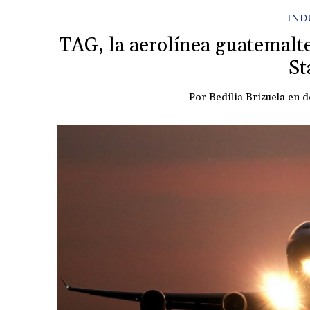
IND
TAG, la aerolínea guatemaltec
S
Por
Bedilia Brizuela
en
d