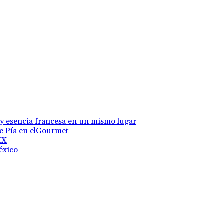
 y esencia francesa en un mismo lugar
te Pía en elGourmet
MX
éxico