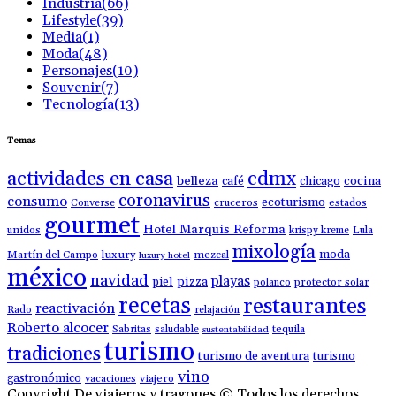
Industria
(66)
Lifestyle
(39)
Media
(1)
Moda
(48)
Personajes
(10)
Souvenir
(7)
Tecnología
(13)
Temas
actividades en casa
cdmx
belleza
café
chicago
cocina
coronavirus
consumo
ecoturismo
Converse
cruceros
estados
gourmet
Hotel Marquis Reforma
unidos
krispy kreme
Lula
mixología
moda
luxury
Martín del Campo
mezcal
luxury hotel
méxico
navidad
playas
piel
pizza
polanco
protector solar
recetas
restaurantes
reactivación
Rado
relajación
Roberto alcocer
Sabritas
saludable
tequila
sustentabilidad
turismo
tradiciones
turismo de aventura
turismo
vino
gastronómico
vacaciones
viajero
Copyright De viajeros y tragones © Todos los derechos