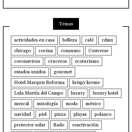
Temas
actividades en casa
belleza
café
cdmx
chicago
cocina
consumo
Converse
coronavirus
cruceros
ecoturismo
estados unidos
gourmet
Hotel Marquis Reforma
krispy kreme
Lula Martín del Campo
luxury
luxury hotel
mezcal
mixología
moda
méxico
navidad
piel
pizza
playas
polanco
protector solar
Rado
reactivación