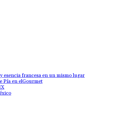
 y esencia francesa en un mismo lugar
te Pía en elGourmet
MX
éxico