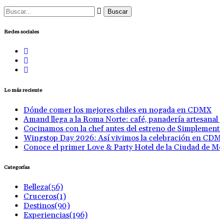
Buscar:
Redes sociales
Lo más reciente
Dónde comer los mejores chiles en nogada en CDMX
Amand llega a la Roma Norte: café, panadería artesanal
Cocinamos con la chef antes del estreno de Simplemen
Wingstop Day 2026: Así vivimos la celebración en CD
Conoce el primer Love & Party Hotel de la Ciudad de M
Categorías
Belleza
(56)
Cruceros
(1)
Destinos
(90)
Experiencias
(196)