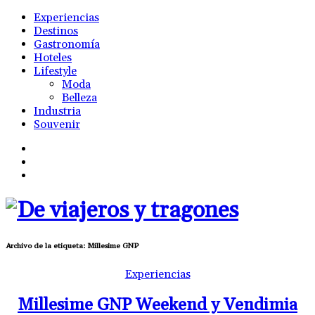
Experiencias
Destinos
Gastronomía
Hoteles
Lifestyle
Moda
Belleza
Industria
Souvenir
Archivo de la etiqueta:
Millesime GNP
Experiencias
Millesime GNP Weekend y Vendimia