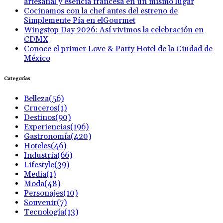
artesanal y esencia francesa en un mismo lugar
Cocinamos con la chef antes del estreno de
Simplemente Pía en elGourmet
Wingstop Day 2026: Así vivimos la celebración en
CDMX
Conoce el primer Love & Party Hotel de la Ciudad de
México
Categorías
Belleza
(56)
Cruceros
(1)
Destinos
(90)
Experiencias
(196)
Gastronomía
(420)
Hoteles
(46)
Industria
(66)
Lifestyle
(39)
Media
(1)
Moda
(48)
Personajes
(10)
Souvenir
(7)
Tecnología
(13)