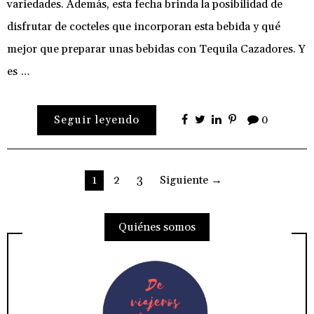
variedades. Además, esta fecha brinda la posibilidad de
disfrutar de cocteles que incorporan esta bebida y qué
mejor que preparar unas bebidas con Tequila Cazadores. Y
es …
Seguir leyendo
0
Paginación
1
2
3
Siguiente →
de
Quiénes somos
entradas