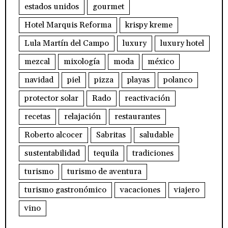
estados unidos
gourmet
Hotel Marquis Reforma
krispy kreme
Lula Martín del Campo
luxury
luxury hotel
mezcal
mixología
moda
méxico
navidad
piel
pizza
playas
polanco
protector solar
Rado
reactivación
recetas
relajación
restaurantes
Roberto alcocer
Sabritas
saludable
sustentabilidad
tequila
tradiciones
turismo
turismo de aventura
turismo gastronómico
vacaciones
viajero
vino