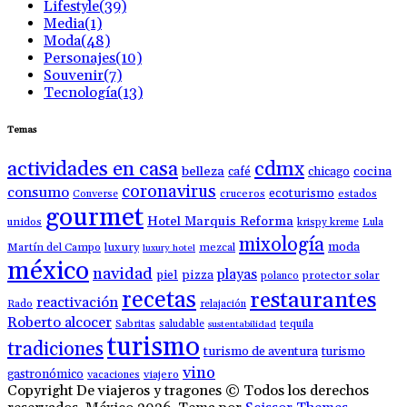
Lifestyle
(39)
Media
(1)
Moda
(48)
Personajes
(10)
Souvenir
(7)
Tecnología
(13)
Temas
actividades en casa
cdmx
belleza
café
chicago
cocina
coronavirus
consumo
ecoturismo
Converse
cruceros
estados
gourmet
Hotel Marquis Reforma
unidos
krispy kreme
Lula
mixología
moda
luxury
Martín del Campo
mezcal
luxury hotel
méxico
navidad
playas
piel
pizza
polanco
protector solar
recetas
restaurantes
reactivación
Rado
relajación
Roberto alcocer
Sabritas
saludable
tequila
sustentabilidad
turismo
tradiciones
turismo de aventura
turismo
vino
gastronómico
vacaciones
viajero
Copyright De viajeros y tragones © Todos los derechos