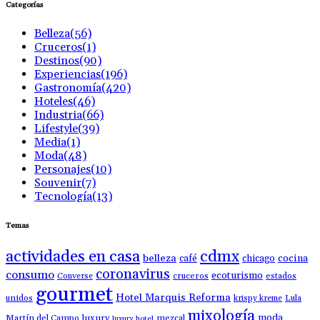
Categorías
Belleza
(56)
Cruceros
(1)
Destinos
(90)
Experiencias
(196)
Gastronomía
(420)
Hoteles
(46)
Industria
(66)
Lifestyle
(39)
Media
(1)
Moda
(48)
Personajes
(10)
Souvenir
(7)
Tecnología
(13)
Temas
actividades en casa
cdmx
belleza
café
chicago
cocina
coronavirus
consumo
ecoturismo
Converse
cruceros
estados
gourmet
Hotel Marquis Reforma
unidos
krispy kreme
Lula
mixología
moda
luxury
Martín del Campo
mezcal
luxury hotel