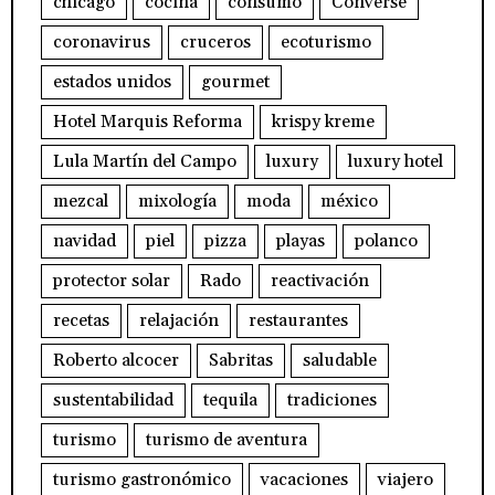
chicago
cocina
consumo
Converse
coronavirus
cruceros
ecoturismo
estados unidos
gourmet
Hotel Marquis Reforma
krispy kreme
Lula Martín del Campo
luxury
luxury hotel
mezcal
mixología
moda
méxico
navidad
piel
pizza
playas
polanco
protector solar
Rado
reactivación
recetas
relajación
restaurantes
Roberto alcocer
Sabritas
saludable
sustentabilidad
tequila
tradiciones
turismo
turismo de aventura
turismo gastronómico
vacaciones
viajero