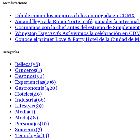
Lo más reciente
Dónde comer los mejores chiles en nogada en CDMX
Amand llega a la Roma Norte: café, panadería artesanal
Cocinamos con la chef antes del estreno de Simplemen
Wingstop Day 2026: Así vivimos la celebración en CD
Conoce el primer Love & Party Hotel de la Ciudad de M
Categorías
Belleza
(56)
Cruceros
(1)
Destinos
(90)
Experiencias
(196)
Gastronomía
(420)
Hoteles
(46)
Industria
(66)
Lifestyle
(39)
Media
(1)
Moda
(48)
Personajes
(10)
Souvenir
(7)
Tecnología
(13)