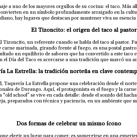
e a uno de los mayores orgullos de su cocina: el taco. Más allá 
 convierten en un símbolo profundamente arraigado en la cultu
idiano, hay lugares que destacan por mantener viva su esencia 
El Tizoncito: el origen del taco al pastor
 Tizoncito, un referente cuando se habla del taco al pastor. 
 de carne marinada, girando frente al fuego, es una postal gast
ltado un equilibrio de sabores que ha convertido a este taco e
en el Día del Taco es acercarse a una tradición que marcó un an
ía La Estrella: la tradición norteña en clave contem
d, Taquería La Estrella propone una celebración desde el norte.
les de Durango. Aquí, el protagonista es el fuego y la carne 
 “old school” se vive en cada detalle: desde el sonido del hach
lleja, preparados con técnica y paciencia, en un ambiente que m
Dos formas de celebrar un mismo ícono
que elegir un lugar para comer; es sumergirse en una experien