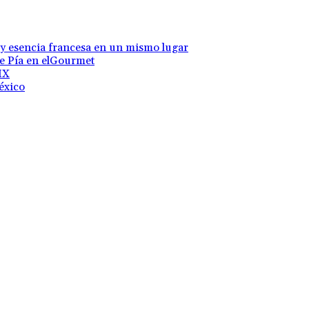
 y esencia francesa en un mismo lugar
te Pía en elGourmet
MX
éxico