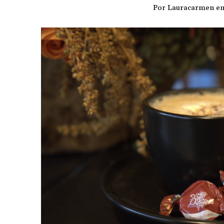
Por
Lauracarmen
e