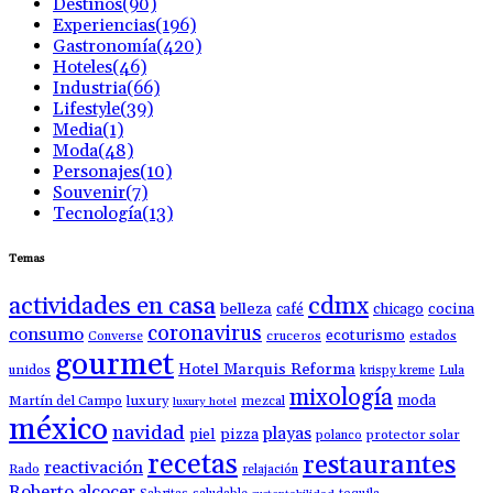
Destinos
(90)
Experiencias
(196)
Gastronomía
(420)
Hoteles
(46)
Industria
(66)
Lifestyle
(39)
Media
(1)
Moda
(48)
Personajes
(10)
Souvenir
(7)
Tecnología
(13)
Temas
actividades en casa
cdmx
belleza
café
chicago
cocina
coronavirus
consumo
ecoturismo
Converse
cruceros
estados
gourmet
Hotel Marquis Reforma
unidos
krispy kreme
Lula
mixología
moda
luxury
Martín del Campo
mezcal
luxury hotel
méxico
navidad
playas
piel
pizza
polanco
protector solar
recetas
restaurantes
reactivación
Rado
relajación
Roberto alcocer