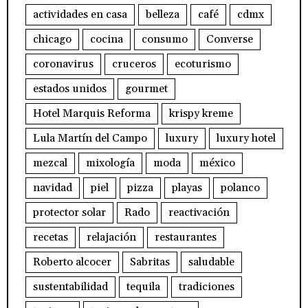
actividades en casa
belleza
café
cdmx
chicago
cocina
consumo
Converse
coronavirus
cruceros
ecoturismo
estados unidos
gourmet
Hotel Marquis Reforma
krispy kreme
Lula Martín del Campo
luxury
luxury hotel
mezcal
mixología
moda
méxico
navidad
piel
pizza
playas
polanco
protector solar
Rado
reactivación
recetas
relajación
restaurantes
Roberto alcocer
Sabritas
saludable
sustentabilidad
tequila
tradiciones