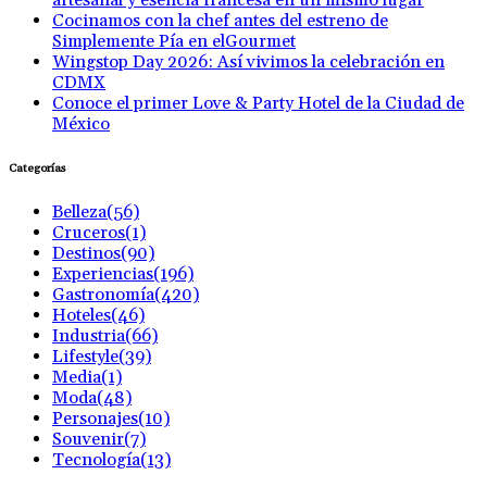
artesanal y esencia francesa en un mismo lugar
Cocinamos con la chef antes del estreno de
Simplemente Pía en elGourmet
Wingstop Day 2026: Así vivimos la celebración en
CDMX
Conoce el primer Love & Party Hotel de la Ciudad de
México
Categorías
Belleza
(56)
Cruceros
(1)
Destinos
(90)
Experiencias
(196)
Gastronomía
(420)
Hoteles
(46)
Industria
(66)
Lifestyle
(39)
Media
(1)
Moda
(48)
Personajes
(10)
Souvenir
(7)
Tecnología
(13)