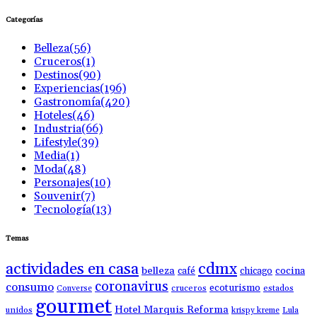
Categorías
Belleza
(56)
Cruceros
(1)
Destinos
(90)
Experiencias
(196)
Gastronomía
(420)
Hoteles
(46)
Industria
(66)
Lifestyle
(39)
Media
(1)
Moda
(48)
Personajes
(10)
Souvenir
(7)
Tecnología
(13)
Temas
actividades en casa
cdmx
belleza
café
chicago
cocina
coronavirus
consumo
ecoturismo
Converse
cruceros
estados
gourmet
Hotel Marquis Reforma
unidos
krispy kreme
Lula