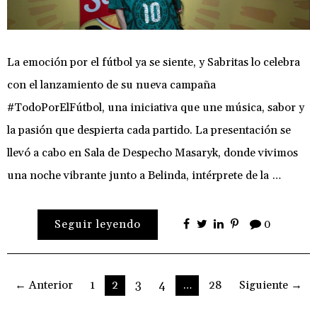
La emoción por el fútbol ya se siente, y Sabritas lo celebra
con el lanzamiento de su nueva campaña
#TodoPorElFútbol, una iniciativa que une música, sabor y
la pasión que despierta cada partido. La presentación se
llevó a cabo en Sala de Despecho Masaryk, donde vivimos
una noche vibrante junto a Belinda, intérprete de la …
Seguir leyendo
0
Paginación
← Anterior
1
2
3
4
…
28
Siguiente →
de