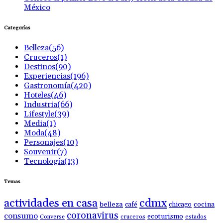
México
Categorías
Belleza
(56)
Cruceros
(1)
Destinos
(90)
Experiencias
(196)
Gastronomía
(420)
Hoteles
(46)
Industria
(66)
Lifestyle
(39)
Media
(1)
Moda
(48)
Personajes
(10)
Souvenir
(7)
Tecnología
(13)
Temas
actividades en casa
cdmx
belleza
café
chicago
cocina
coronavirus
consumo
ecoturismo
Converse
cruceros
estados