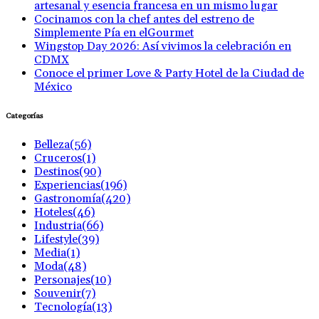
artesanal y esencia francesa en un mismo lugar
Cocinamos con la chef antes del estreno de
Simplemente Pía en elGourmet
Wingstop Day 2026: Así vivimos la celebración en
CDMX
Conoce el primer Love & Party Hotel de la Ciudad de
México
Categorías
Belleza
(56)
Cruceros
(1)
Destinos
(90)
Experiencias
(196)
Gastronomía
(420)
Hoteles
(46)
Industria
(66)
Lifestyle
(39)
Media
(1)
Moda
(48)
Personajes
(10)
Souvenir
(7)
Tecnología
(13)