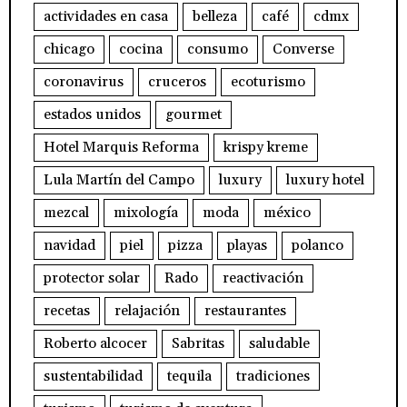
actividades en casa
belleza
café
cdmx
chicago
cocina
consumo
Converse
coronavirus
cruceros
ecoturismo
estados unidos
gourmet
Hotel Marquis Reforma
krispy kreme
Lula Martín del Campo
luxury
luxury hotel
mezcal
mixología
moda
méxico
navidad
piel
pizza
playas
polanco
protector solar
Rado
reactivación
recetas
relajación
restaurantes
Roberto alcocer
Sabritas
saludable
sustentabilidad
tequila
tradiciones